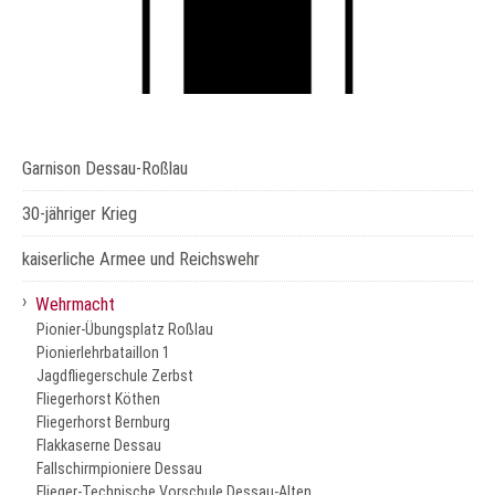
Garnison Dessau-Roßlau
30-jähriger Krieg
kaiserliche Armee und Reichswehr
›
Wehrmacht
Pionier-Übungsplatz Roßlau
Pionierlehrbataillon 1
Jagdfliegerschule Zerbst
Fliegerhorst Köthen
Fliegerhorst Bernburg
Flakkaserne Dessau
Fallschirmpioniere Dessau
Flieger-Technische Vorschule Dessau-Alten