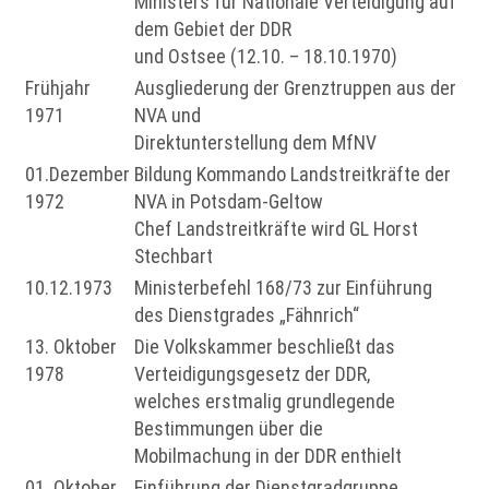
Ministers für Nationale Verteidigung auf
dem Gebiet der DDR
und Ostsee (12.10. – 18.10.1970)
Frühjahr
Ausgliederung der Grenztruppen aus der
1971
NVA und
Direktunterstellung dem MfNV
01.Dezember
Bildung Kommando Landstreitkräfte der
1972
NVA in Potsdam-Geltow
Chef Landstreitkräfte wird GL Horst
Stechbart
10.12.1973
Ministerbefehl 168/73 zur Einführung
des Dienstgrades „Fähnrich“
13. Oktober
Die Volkskammer beschließt das
1978
Verteidigungsgesetz der DDR,
welches erstmalig grundlegende
Bestimmungen über die
Mobilmachung in der DDR enthielt
01. Oktober
Einführung der Dienstgradgruppe